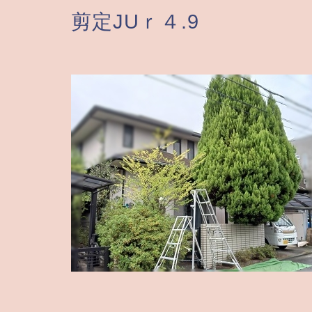
剪定JUｒ４.9