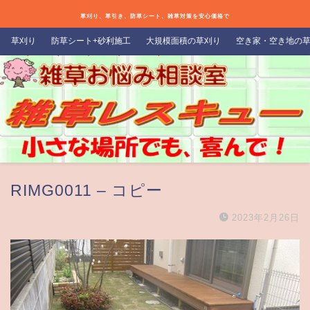
草刈り、草引き、防草シート、雑草対策を安心価格で
草刈り
防草シート+砂利施工
大規模面積の草刈り
空き家・空き地の
RIMG0011 – コピー
2023年2月26日