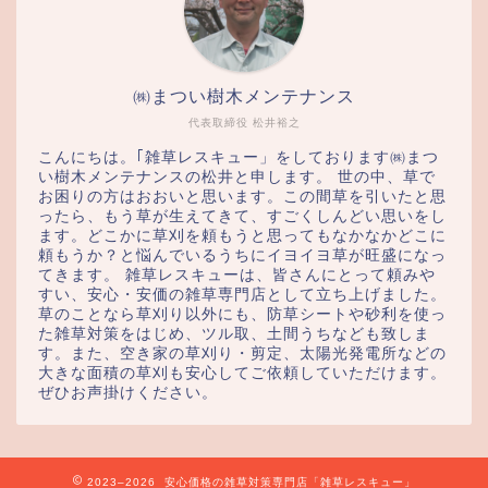
㈱まつい樹木メンテナンス
代表取締役 松井裕之
こんにちは。｢雑草レスキュー」をしております㈱まつ
い樹木メンテナンスの松井と申します。 世の中、草で
お困りの方はおおいと思います。この間草を引いたと思
ったら、もう草が生えてきて、すごくしんどい思いをし
ます。どこかに草刈を頼もうと思ってもなかなかどこに
頼もうか？と悩んでいるうちにイヨイヨ草が旺盛になっ
てきます。 雑草レスキューは、皆さんにとって頼みや
すい、安心・安価の雑草専門店として立ち上げました。
草のことなら草刈り以外にも、防草シートや砂利を使っ
た雑草対策をはじめ、ツル取、土間うちなども致しま
す。また、空き家の草刈り・剪定、太陽光発電所などの
大きな面積の草刈も安心してご依頼していただけます。
ぜひお声掛けください。
2023–2026 安心価格の雑草対策専門店「雑草レスキュー」