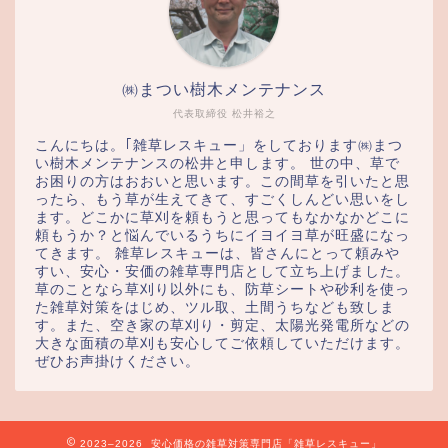
㈱まつい樹木メンテナンス
代表取締役 松井裕之
こんにちは。｢雑草レスキュー」をしております㈱まつ
い樹木メンテナンスの松井と申します。 世の中、草で
お困りの方はおおいと思います。この間草を引いたと思
ったら、もう草が生えてきて、すごくしんどい思いをし
ます。どこかに草刈を頼もうと思ってもなかなかどこに
頼もうか？と悩んでいるうちにイヨイヨ草が旺盛になっ
てきます。 雑草レスキューは、皆さんにとって頼みや
すい、安心・安価の雑草専門店として立ち上げました。
草のことなら草刈り以外にも、防草シートや砂利を使っ
た雑草対策をはじめ、ツル取、土間うちなども致しま
す。また、空き家の草刈り・剪定、太陽光発電所などの
大きな面積の草刈も安心してご依頼していただけます。
ぜひお声掛けください。
2023–2026 安心価格の雑草対策専門店「雑草レスキュー」