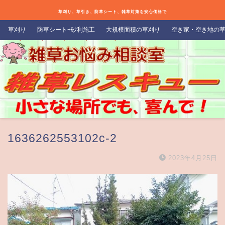
草刈り、草引き、防草シート、雑草対策を安心価格で
草刈り
防草シート+砂利施工
大規模面積の草刈り
空き家・空き地の
1636262553102c-2
2023年4月25日