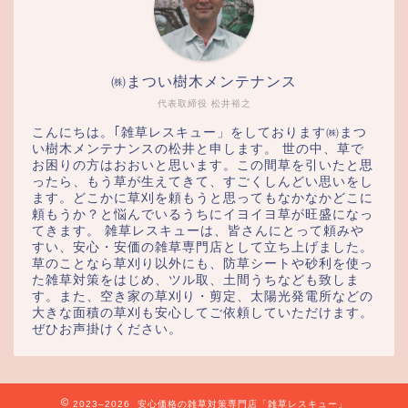
㈱まつい樹木メンテナンス
代表取締役 松井裕之
こんにちは。｢雑草レスキュー」をしております㈱まつ
い樹木メンテナンスの松井と申します。 世の中、草で
お困りの方はおおいと思います。この間草を引いたと思
ったら、もう草が生えてきて、すごくしんどい思いをし
ます。どこかに草刈を頼もうと思ってもなかなかどこに
頼もうか？と悩んでいるうちにイヨイヨ草が旺盛になっ
てきます。 雑草レスキューは、皆さんにとって頼みや
すい、安心・安価の雑草専門店として立ち上げました。
草のことなら草刈り以外にも、防草シートや砂利を使っ
た雑草対策をはじめ、ツル取、土間うちなども致しま
す。また、空き家の草刈り・剪定、太陽光発電所などの
大きな面積の草刈も安心してご依頼していただけます。
ぜひお声掛けください。
2023–2026 安心価格の雑草対策専門店「雑草レスキュー」