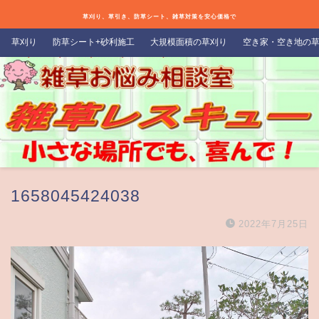
草刈り、草引き、防草シート、雑草対策を安心価格で
草刈り
防草シート+砂利施工
大規模面積の草刈り
空き家・空き地の
1658045424038
2022年7月25日