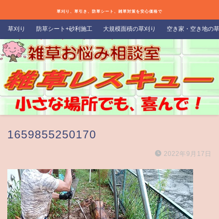
草刈り、草引き、防草シート、雑草対策を安心価格で
草刈り
防草シート+砂利施工
大規模面積の草刈り
空き家・空き地の
1659855250170
2022年9月17日