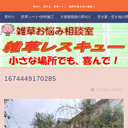
草刈り、草引き、防草シート、雑草対策を安心価格で
草刈り
防草シート+砂利施工
大規模面積の草刈り
空き家・空き地の
1674449170285
2023年1月29日