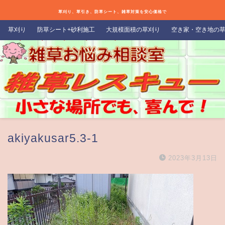
草刈り、草引き、防草シート、雑草対策を安心価格で
草刈り
防草シート+砂利施工
大規模面積の草刈り
空き家・空き地の
akiyakusar5.3-1
2023年3月13日