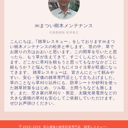
㈱まつい樹木メンテナンス
代表取締役 松井裕之
こんにちは。｢雑草レスキュー」をしております㈱まつ
い樹木メンテナンスの松井と申します。 世の中、草で
お困りの方はおおいと思います。この間草を引いたと思
ったら、もう草が生えてきて、すごくしんどい思いをし
ます。どこかに草刈を頼もうと思ってもなかなかどこに
頼もうか？と悩んでいるうちにイヨイヨ草が旺盛になっ
てきます。 雑草レスキューは、皆さんにとって頼みや
すい、安心・安価の雑草専門店として立ち上げました。
草のことなら草刈り以外にも、防草シートや砂利を使っ
た雑草対策をはじめ、ツル取、土間うちなども致しま
す。また、空き家の草刈り・剪定、太陽光発電所などの
大きな面積の草刈も安心してご依頼していただけます。
ぜひお声掛けください。
2023–2026 安心価格の雑草対策専門店「雑草レスキュー」