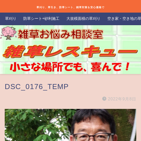
草刈り、草引き、防草シート、雑草対策を安心価格で
草刈り
防草シート+砂利施工
大規模面積の草刈り
空き家・空き地の
DSC_0176_TEMP
2022年9月8日