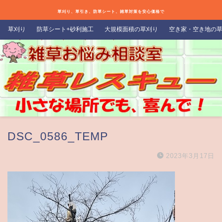
草刈り、草引き、防草シート、雑草対策を安心価格で
草刈り
防草シート+砂利施工
大規模面積の草刈り
空き家・空き地の
DSC_0586_TEMP
2023年3月17日