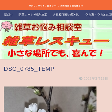
草刈り、草引き、防草シート、雑草対策を安心価格で
草刈り
防草シート+砂利施工
大規模面積の草刈り
空き家・空き地の
DSC_0785_TEMP
2023年3月16日