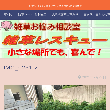
草刈り、草引き、防草シート、雑草対策を安心価格で
草刈り
防草シート+砂利施工
大規模面積の草刈り
空き家・空き地の
IMG_0231-2
2021年7月27日