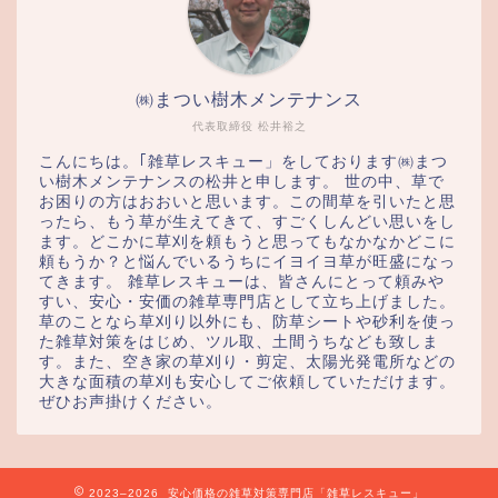
㈱まつい樹木メンテナンス
代表取締役 松井裕之
こんにちは。｢雑草レスキュー」をしております㈱まつ
い樹木メンテナンスの松井と申します。 世の中、草で
お困りの方はおおいと思います。この間草を引いたと思
ったら、もう草が生えてきて、すごくしんどい思いをし
ます。どこかに草刈を頼もうと思ってもなかなかどこに
頼もうか？と悩んでいるうちにイヨイヨ草が旺盛になっ
てきます。 雑草レスキューは、皆さんにとって頼みや
すい、安心・安価の雑草専門店として立ち上げました。
草のことなら草刈り以外にも、防草シートや砂利を使っ
た雑草対策をはじめ、ツル取、土間うちなども致しま
す。また、空き家の草刈り・剪定、太陽光発電所などの
大きな面積の草刈も安心してご依頼していただけます。
ぜひお声掛けください。
2023–2026 安心価格の雑草対策専門店「雑草レスキュー」