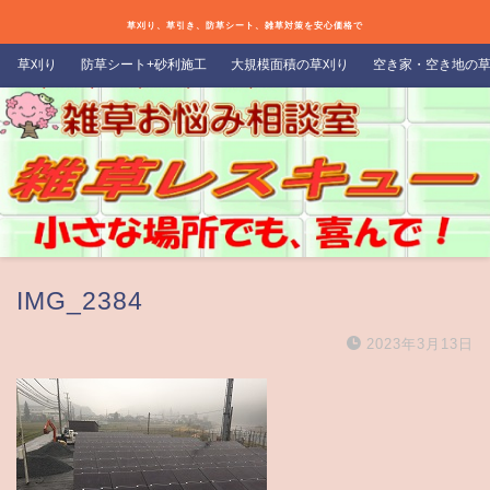
草刈り、草引き、防草シート、雑草対策を安心価格で
草刈り
防草シート+砂利施工
大規模面積の草刈り
空き家・空き地の
IMG_2384
2023年3月13日