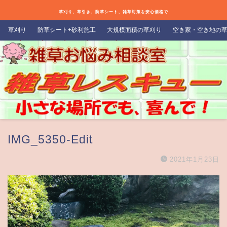
草刈り、草引き、防草シート、雑草対策を安心価格で
草刈り
防草シート+砂利施工
大規模面積の草刈り
空き家・空き地の
IMG_5350-Edit
2021年1月23日