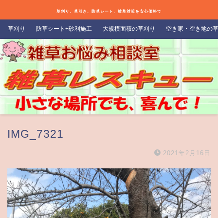
草刈り、草引き、防草シート、雑草対策を安心価格で
草刈り
防草シート+砂利施工
大規模面積の草刈り
空き家・空き地の
IMG_7321
2021年2月16日