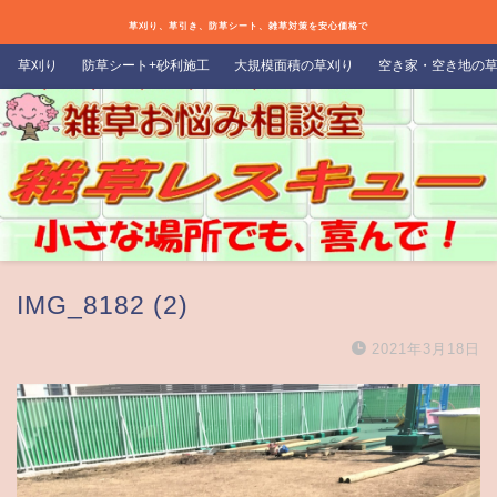
草刈り、草引き、防草シート、雑草対策を安心価格で
草刈り
防草シート+砂利施工
大規模面積の草刈り
空き家・空き地の
IMG_8182 (2)
2021年3月18日