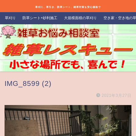
草刈り、草引き、防草シート、雑草対策を安心価格で
草刈り
防草シート+砂利施工
大規模面積の草刈り
空き家・空き地の
IMG_8599 (2)
2021年3月27日