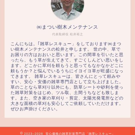
㈱まつい樹木メンテナンス
代表取締役 松井裕之
こんにちは。｢雑草レスキュー」をしております㈱まつ
い樹木メンテナンスの松井と申します。 世の中、草で
お困りの方はおおいと思います。この間草を引いたと思
ったら、もう草が生えてきて、すごくしんどい思いをし
ます。どこかに草刈を頼もうと思ってもなかなかどこに
頼もうか？と悩んでいるうちにイヨイヨ草が旺盛になっ
てきます。 雑草レスキューは、皆さんにとって頼みや
すい、安心・安価の雑草専門店として立ち上げました。
草のことなら草刈り以外にも、防草シートや砂利を使っ
た雑草対策をはじめ、ツル取、土間うちなども致しま
す。また、空き家の草刈り・剪定、太陽光発電所などの
大きな面積の草刈も安心してご依頼していただけます。
ぜひお声掛けください。
2023–2026 安心価格の雑草対策専門店「雑草レスキュー」