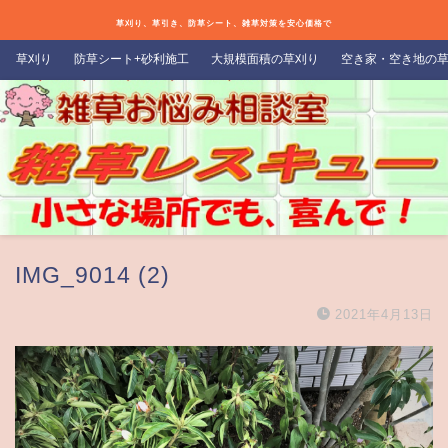
草刈り、草引き、防草シート、雑草対策を安心価格で
草刈り
防草シート+砂利施工
大規模面積の草刈り
空き家・空き地の
IMG_9014 (2)
2021年4月13日