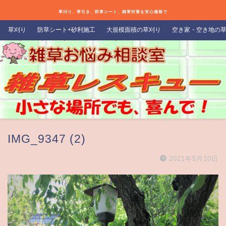
草刈り、草引き、防草シート、雑草対策を安心価格で
草刈り
防草シート+砂利施工
大規模面積の草刈り
空き家・空き地の
IMG_9347 (2)
2021年5月10日