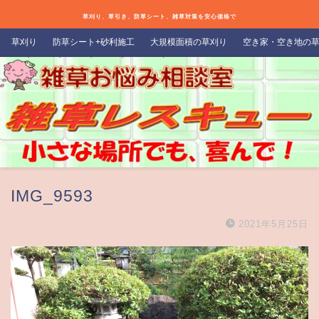
草刈り、草引き、防草シート、雑草対策を安心価格で
草刈り
防草シート+砂利施工
大規模面積の草刈り
空き家・空き地の
IMG_9593
2021年5月25日