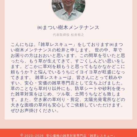
㈱まつい樹木メンテナンス
代表取締役 松井裕之
こんにちは。｢雑草レスキュー」をしております㈱まつ
い樹木メンテナンスの松井と申します。 世の中、草で
お困りの方はおおいと思います。この間草を引いたと思
ったら、もう草が生えてきて、すごくしんどい思いをし
ます。どこかに草刈を頼もうと思ってもなかなかどこに
頼もうか？と悩んでいるうちにイヨイヨ草が旺盛になっ
てきます。 雑草レスキューは、皆さんにとって頼みや
すい、安心・安価の雑草専門店として立ち上げました。
草のことなら草刈り以外にも、防草シートや砂利を使っ
た雑草対策をはじめ、ツル取、土間うちなども致しま
す。また、空き家の草刈り・剪定、太陽光発電所などの
大きな面積の草刈も安心してご依頼していただけます。
ぜひお声掛けください。
2023–2026 安心価格の雑草対策専門店「雑草レスキュー」