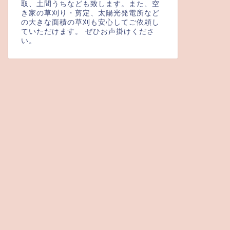
取、土間うちなども致します。また、空
き家の草刈り・剪定、太陽光発電所など
の大きな面積の草刈も安心してご依頼し
ていただけます。 ぜひお声掛けくださ
い。