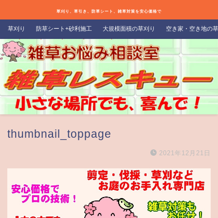
草刈り、草引き、防草シート、雑草対策を安心価格で
草刈り
防草シート+砂利施工
大規模面積の草刈り
空き家・空き地の
thumbnail_toppage
2021年12月21日